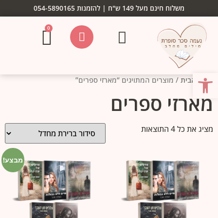
משלוח חינם מעל 149 ש"ח | להזמנות 054-5890165
0
יצירת קשר
חנות ספרים
מן התקשורת
פתח סרגל נגישות
עמוד הבית
/ מוצרים המתויגים “מארזי ספרים”
מארזי ספרים
מציג את כל 4 התוצאות
מבצע!