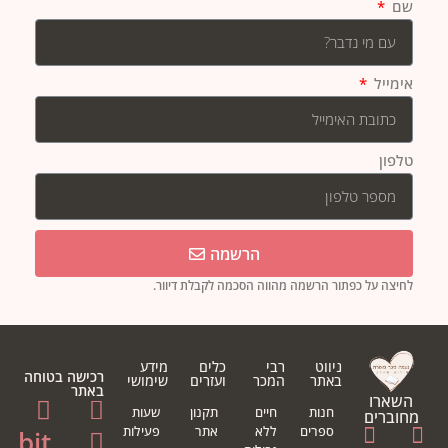
שם
אימייל
טלפון
הרשמה
לחיצה על כפתור הרשמה מהווה הסכמה לקבלת דיוור.
ניווט
רבי
כלים
מידע
רכישה בטוחה
באתר
המכר
ועזרים
שימושי
באתר
השארו
חנות
חיים
תקנון
שעות
מחוברים
ספרים
ללא
אתר
פעילות
bit